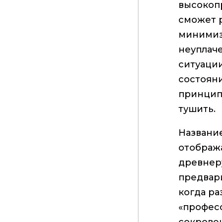
высокоп
сможет 
минимиз
неуплаче
ситуации
состояни
принципу
тушить.
Названи
отобража
древнеру
предвари
когда ра
«профес