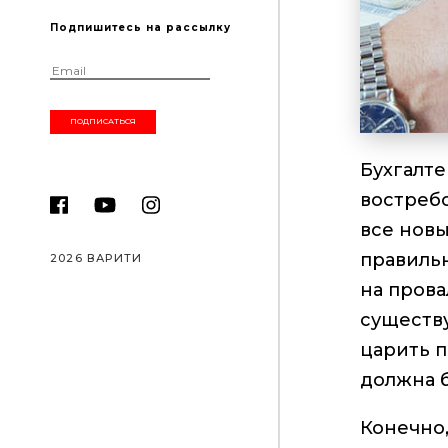
Подпишитесь на рассылку
Бухгалт
востреб
все новы
правиль
2026 ВАРИТИ
на прова
существ
царить п
должна б
Конечно,