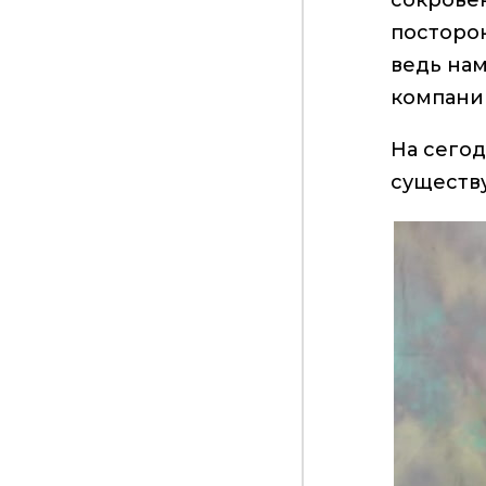
сокровен
посторон
ведь нам
компании
На сего
существ